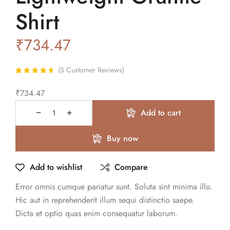
Shirt
₹
734.47
(
5
Customer Reviews)
Rated
5
4.60
out
of 5 based
₹
734.47
on
customer
ratings
Add to cart
Buy now
Add to wishlist
Compare
Error omnis cumque pariatur sunt. Soluta sint minima illo.
Hic aut in reprehenderit illum sequi distinctio saepe.
Dicta et optio quas enim consequatur laborum.