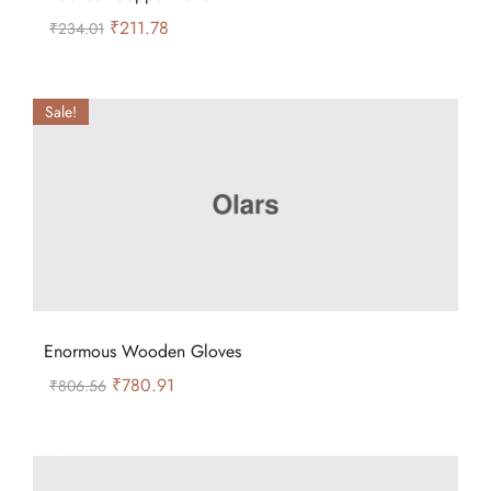
₹
211.78
₹
234.01
Sale!
Enormous Wooden Gloves
₹
780.91
₹
806.56